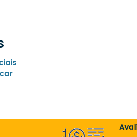
s
ciais
icar
Aval