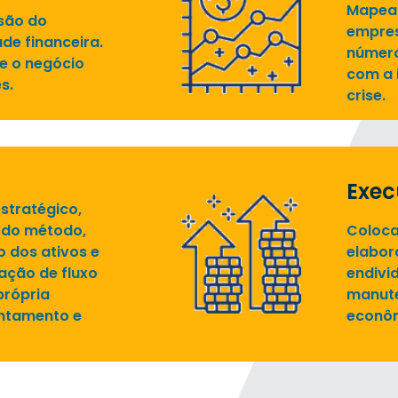
Mapeam
são do
empres
de financeira.
número
ue o negócio
com a 
s.
crise.
Exe
stratégico,
 do método,
Coloca
 dos ativos e
elabor
iação de fluxo
endivi
própria
manute
entamento e
econôm