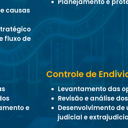
Planejamento e prote
s e causas
tratégico
e fluxo de
Controle de Endiv
as
Levantamento das o
dos
Revisão e análise do
amento e
Desenvolvimento de 
judicial e extrajudici