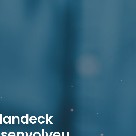
olandeck
senvolveu