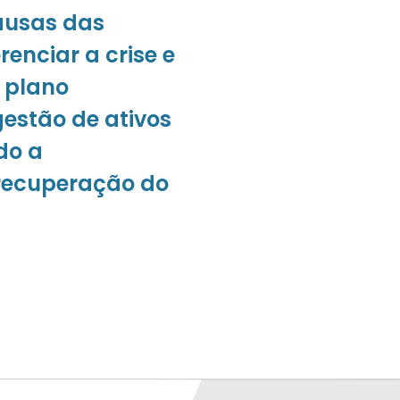
causas das
renciar a crise e
 plano
gestão de ativos
do a
recuperação do