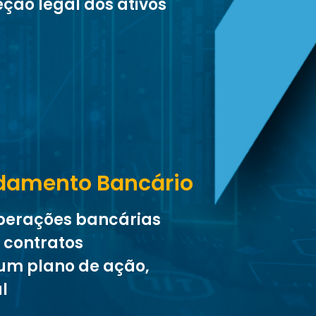
ção legal dos ativos
idamento Bancário
perações bancárias
s contratos
um plano de ação,
al