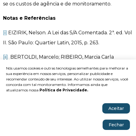
se os custos de agência e de monitoramento.
Notas e Referências
[i]
EIZIRIK, Nelson. A Lei das S/A Comentada. 2ª. ed. Vol
II. São Paulo: Quartier Latin, 2015, p. 263.
[ii]
BERTOLDI, Marcelo; RIBEIRO, Marcia Carla
Pereira. Curso avançado de direito comercial. 9ª. ed.
Nós usamos cookies e outras tecnologias semelhantes para melhorar a
sua experiência em nossos serviços, personalizar publicidade e
ver. atual. e ampl. São Paulo: Revista dos Tribunais,
recomendar conteúdo de seu interesse. Ao utilizar nossos serviços, você
concorda com tal monitoramento. Informamos ainda que
2015, p. 163.
atualizamos nossa
Política de Privacidade
.
[iii]
FORGIONI, Paula A. Contratos empresariais: teoria
Aceitar
geral e aplicação. 2ª ed. São Paulo: Revista dos
Tribunais, 2015, p. 268.
Fechar
[iv]
ZOLANDECK, João Carlos Adalberto. Empório do