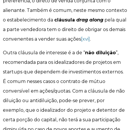
preferência, o direto de venda conjunta com o
alienante. Também é comum, neste mesmo contexto
o estabelecimento da
cláusula
drag along
pela qual
a parte vendedora tem o direito de obrigar os demais
convenentes a vender suas ações
[xvi]
.
Outra cláusula de interesse é a de “
não diluição
”,
recomendada para os idealizadores de projetos em
startups que dependem de investimentos externos.
É comum nesses casos o contrato de mútuo
conversível em ações/quotas. Com a cláusula de não
diluição ou antidiluição, pode-se prever, por
exemplo, que o idealizador do projeto e detentor de
certa porção do capital, não terá a sua participação
diminuída no caso de novos aportes e aumento de